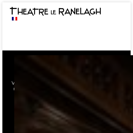
Le Ranelagh
Vivez des émotions de 3 à 97 ans avec nos 500
représentations par an parmi la quinzaine de
spectacles différents.