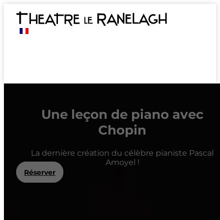
Une leçon de piano avec
Chopin
La dernière création du célèbre pianiste Pascal
Amoyel !
Réserver