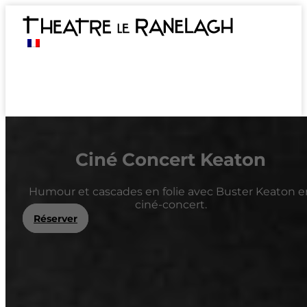
Ciné Concert Keaton
Humour et cascades en folie avec Buster Keaton e
ciné-concert.
Réserver