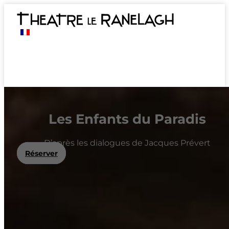
Les Enfants du Paradis
D’après les dialogues de Jacques Prévert
Réserver